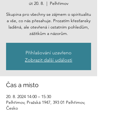
út 20. 8.
  |  
Pelhřimov
Skupina pro všechny se zájmem o spiritualitu
a vše, co nás přesahuje. Prozatím křesťansky
laděná, ale otevřená i ostatním pohledům,
zážitkům a názorům.
Přihlašování uzavřeno
Zobrazit další události
Čas a místo
20. 8. 2024 14:00 – 15:30
Pelhřimov, Pražská 1947, 393 01 Pelhřimov,
Česko