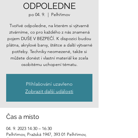
ODPOLEDNE
po 04. 9.
  |  
Pelhřimov
Tvořivé odpoledne, na kterém si výtvarně
ztvárníme, co pro každého z nás znamená
pojem DUŠE V BEZPEČÍ. K dispozici budou
plátna, akrylové barvy, štětce a další výtvarné
potřeby. Techniky neomezené, takže si
můžete donést i vlastní materiál ke zcela
osobitému uchopení tématu.
Přihlašování uzavřeno
Zobrazit další události
Čas a místo
04. 9. 2023 14:30 – 16:30
Pelhřimov, Pražská 1947, 393 01 Pelhřimov,