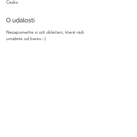
Česko
O události
Nezapomeňte si vzít oblečení, které rádi 
umažete od barev.:-)
Sdílet událost
recovery@fokusvysocina.cz
Od 1. března 2025
NOVÁ ADRESA:
PRAŽSKÁ 127