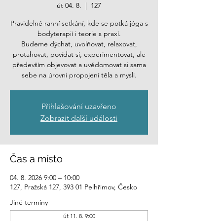
út 04. 8.
  |  
127
Pravidelné ranní setkání, kde se potká jóga s
bodyterapií i teorie s praxí.
Budeme dýchat, uvolňovat, relaxovat,
protahovat, povídat si, experimentovat, ale
především objevovat a uvědomovat si sama
sebe na úrovni propojení těla a mysli.
Přihlašování uzavřeno
Zobrazit další události
Čas a místo
04. 8. 2026 9:00 – 10:00
127, Pražská 127, 393 01 Pelhřimov, Česko
Jiné termíny
út 11. 8. 9:00