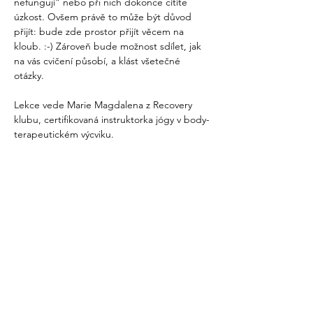
nefungují“ nebo při nich dokonce cítíte 
úzkost. Ovšem právě to může být důvod 
přijít: bude zde prostor přijít věcem na 
kloub. :-) Zároveň bude možnost sdílet, jak 
na vás cvičení působí, a klást všetečné 
otázky.
Lekce vede Marie Magdalena z Recovery 
klubu, certifikovaná instruktorka jógy v body-
terapeutickém výcviku.
S sebou:
Vezměte si 
pohodlné oblečení
, které nikde 
neškrtí ani neomezuje v pohybu, 
chcete-li 
vlastní…
Více