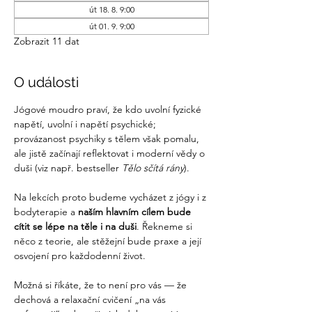
út 18. 8. 9:00
út 01. 9. 9:00
Zobrazit 11 dat
O události
Jógové moudro praví, že kdo uvolní fyzické 
napětí, uvolní i napětí psychické; 
provázanost psychiky s tělem však pomalu, 
ale jistě začínají reflektovat i moderní vědy o 
duši (viz např. bestseller 
Tělo sčítá rány
).
Na lekcích proto budeme vycházet z jógy i z 
bodyterapie a 
naším hlavním cílem bude 
cítit se lépe na těle i na duši
. Řekneme si 
něco z teorie, ale stěžejní bude praxe a její 
osvojení pro každodenní život.
Možná si říkáte, že to není pro vás — že 
dechová a relaxační cvičení „na vás 