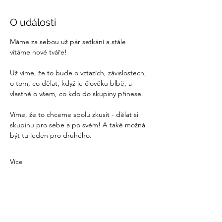
O události
Máme za sebou už pár setkání a stále 
vítáme nové tváře! 
Už víme, že to bude o vztazích, závislostech, 
o tom, co dělat, když je člověku blbě, a 
vlastně o všem, co kdo do skupiny přinese.
Víme, že to chceme spolu zkusit - dělat si 
skupinu pro sebe a po svém! A také možná 
být tu jeden pro druhého. 
Více
Sdílet událost