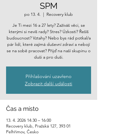
SPM
po 13. 4.
  |  
Recovery klub
Je Ti mezi 16 a 27 lety? Zažíváš věci, se
kterými si nevíš rady? Stres? Úzkosti? Řešíš
budoucnost? Vztahy? Nebo bys rád potkal/a
pár lidí, které zajímá duševní zdraví a nebojí
se na sobě pracovat? Přijď na naší skupinu o
duši a pro duši.
Přihlašování uzavřeno
Zobrazit další události
Čas a místo
13. 4. 2026 14:30 – 16:00
Recovery klub, Pražská 127, 393 01
Pelhřimov, Česko