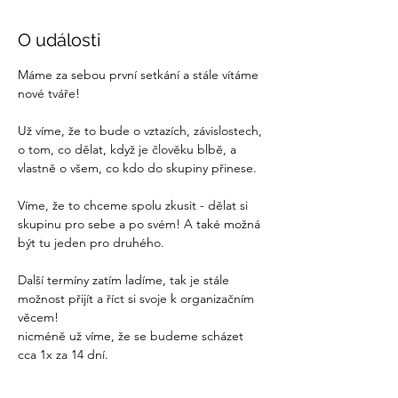
O události
Máme za sebou první setkání a stále vítáme 
nové tváře! 
Už víme, že to bude o vztazích, závislostech, 
o tom, co dělat, když je člověku blbě, a 
vlastně o všem, co kdo do skupiny přinese.
Víme, že to chceme spolu zkusit - dělat si 
skupinu pro sebe a po svém! A také možná 
být tu jeden pro druhého. 
Další termíny zatím ladíme, tak je stále 
možnost přijít a říct si svoje k organizačním 
věcem!
nicméně už víme, že se budeme scházet  
cca 1x za 14 dní.