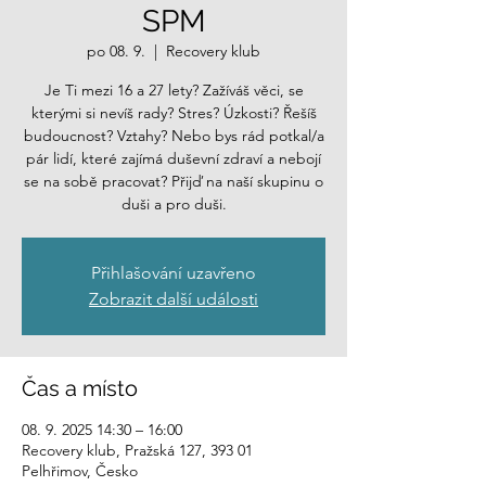
SPM
po 08. 9.
  |  
Recovery klub
Je Ti mezi 16 a 27 lety? Zažíváš věci, se
kterými si nevíš rady? Stres? Úzkosti? Řešíš
budoucnost? Vztahy? Nebo bys rád potkal/a
pár lidí, které zajímá duševní zdraví a nebojí
se na sobě pracovat? Přijď na naší skupinu o
duši a pro duši.
Přihlašování uzavřeno
Zobrazit další události
Čas a místo
08. 9. 2025 14:30 – 16:00
Recovery klub, Pražská 127, 393 01
Pelhřimov, Česko