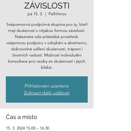
ZÁVISLOSTI
pá 15. 3.
  |  
Pelhřimov
Svépomocná podpůrná skupina pro ty, kteří
mají zkušenost s nějakou formou závislosti.
Naleznete zde přátelské prostředí,
vzájemnou podporu v odvykání a abstinenci,
dobrovolné sdílení zkušeností, trápení i
životních radostí. Možnost individuální
konzultace pro osoby se zkušeností i jejich
blízké.
Přihlašování uzavřeno
Zobrazit další události
Čas a místo
15. 3. 2024 15:00 – 16:30