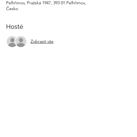
Pelhřimov, Pražská 1947, 393 01 Pelhřimov,
Česko
Hosté
Zobrazit vše
Sdílet událost
recovery@fokusvysocina.cz
Od 1. března 2025
NOVÁ ADRESA: