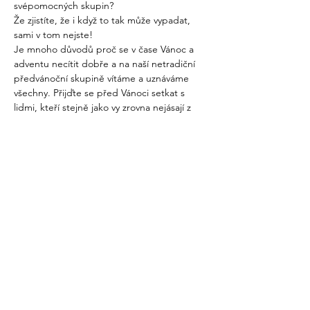
svépomocných skupin?

Že zjistíte, že i když to tak může vypadat, 
sami v tom nejste!
Je mnoho důvodů proč se v čase Vánoc a 
adventu necítit dobře a na naší netradiční 
předvánoční skupině vítáme a uznáváme 
všechny. Přijďte se před Vánoci setkat s 
lidmi, kteří stejně jako vy zrovna nejásají z 
nadcházejících svátků, třeba posdílet 
strategie, jak přežít Vánoce, a nebo se jen 
seznámit s někým novým a vzájemně se 
podpořit.
Více
Sdílet událost