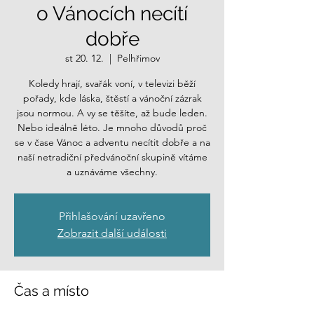
o Vánocích necítí
dobře
st 20. 12.
  |  
Pelhřimov
Koledy hrají, svařák voní, v televizi běží
pořady, kde láska, štěstí a vánoční zázrak
jsou normou. A vy se těšíte, až bude leden.
Nebo ideálně léto. Je mnoho důvodů proč
se v čase Vánoc a adventu necítit dobře a na
naší netradiční předvánoční skupině vítáme
a uznáváme všechny.
Přihlašování uzavřeno
Zobrazit další události
Čas a místo