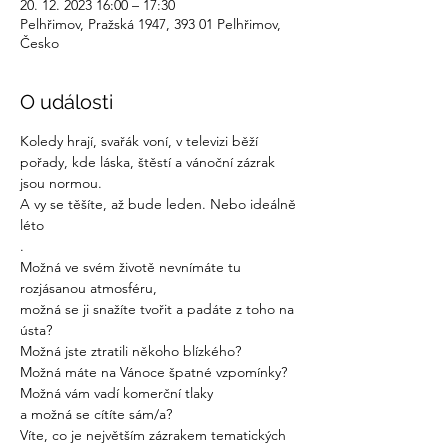
20. 12. 2023 16:00 – 17:30
Pelhřimov, Pražská 1947, 393 01 Pelhřimov,
Česko
O události
Koledy hrají, svařák voní, v televizi běží 
pořady, kde láska, štěstí a vánoční zázrak 
jsou normou.
A vy se těšíte, až bude leden. Nebo ideálně 
léto
.
Možná ve svém životě nevnímáte tu 
rozjásanou atmosféru,

možná se ji snažíte tvořit a padáte z toho na 
ústa?

Možná jste ztratili někoho blízkého?

Možná máte na Vánoce špatné vzpomínky?

Možná vám vadí komerční tlaky

a možná se cítíte sám/a?
Víte, co je největším zázrakem tematických 