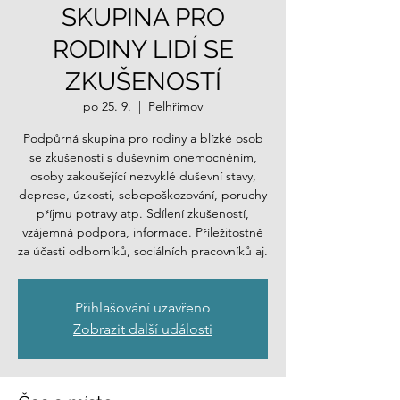
SKUPINA PRO
RODINY LIDÍ SE
ZKUŠENOSTÍ
po 25. 9.
  |  
Pelhřimov
Podpůrná skupina pro rodiny a blízké osob
se zkušeností s duševním onemocněním,
osoby zakoušející nezvyklé duševní stavy,
deprese, úzkosti, sebepoškozování, poruchy
příjmu potravy atp. Sdílení zkušeností,
vzájemná podpora, informace. Příležitostně
za účasti odborníků, sociálních pracovníků aj.
Přihlašování uzavřeno
Zobrazit další události