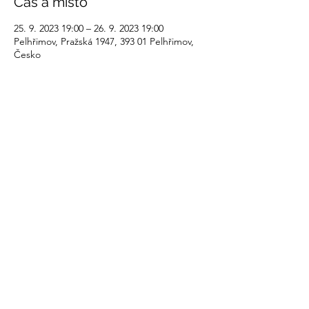
Čas a místo
25. 9. 2023 19:00 – 26. 9. 2023 19:00
Pelhřimov, Pražská 1947, 393 01 Pelhřimov,
Česko
Sdílet událost
recovery@fokusvysocina.cz
Od 1. března 2025
NOVÁ ADRESA:
PRAŽSKÁ 127
Pelhřimov