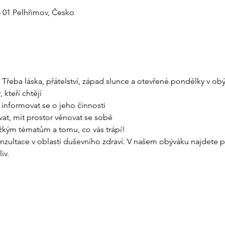
3 01 Pelhřimov, Česko
 Třeba láska, přátelství, západ slunce a otevřené pondělky v ob
kteří chtějí 
informovat se o jeho činnosti 
vat, mít prostor věnovat se sobě 
kým tématům a tomu, co vás trápí! 
ultace v oblasti duševního zdraví. V našem obýváku najdete pr
iv.