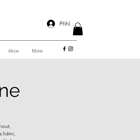
Přihlásit se
Akce
More
ne
nout,
a lidmi,