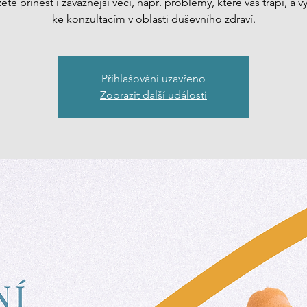
ete přinést i závažnější věci, např. problémy, které vás trápí, a vy
ke konzultacím v oblasti duševního zdraví.
Přihlašování uzavřeno
Zobrazit další události