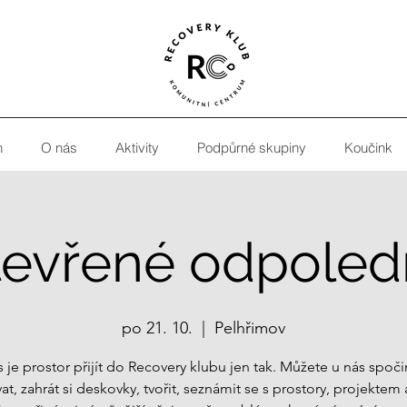
h
O nás
Aktivity
Podpůrné skupiny
Koučink
tevřené odpoled
po 21. 10.
  |  
Pelhřimov
 je prostor přijít do Recovery klubu jen tak. Můžete u nás spoči
at, zahrát si deskovky, tvořit, seznámit se s prostory, projektem 