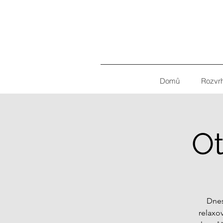
Domů
Rozvr
O
Dnes
relaxov