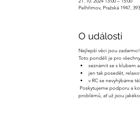
21. 10. 2024 13:00 – 15:00
Pelhřimov, Pražská 1947, 39
O události
Nejlepší věci jsou zadarmo!
Toto pondělí je pro všechny, 
seznámit se s klubem a 
jen tak posedět, relaxo
v RC se nevyhýbáme těž
 Poskytujeme podporu a konz
problémů, ať už jsou jakékol