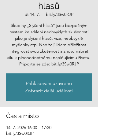
hlasů
út 14. 7.
  |  
bit.ly/3Sw0RJP
Skupiny „Slyšení hlasů“ jsou bezpečným
místem ke sdílení neobvyklých zkušeností
jako je slyšení hlasů, vize, neobvyklé
myšlenky atp. Nabízejí lidem příležitost
integrovat svou zkušenost a znovu nabrat
sílu k plnohodnotnému naplňujícímu životu.
Připojíte se zde: bit.ly/3Sw0RJP
Přihlašování uzavřeno
Zobrazit další události
Čas a místo
14. 7. 2026 16:00 – 17:30
bit.ly/3Sw0RJP