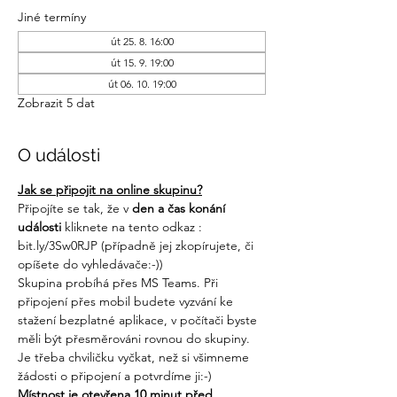
Jiné termíny
út 25. 8. 16:00
út 15. 9. 19:00
út 06. 10. 19:00
Zobrazit 5 dat
O události
Jak se připojit na online skupinu?
Připojíte se tak, že v 
den a čas konání 
události 
kliknete na tento odkaz : 
bit.ly/3Sw0RJP
 (případně jej zkopírujete, či 
opíšete do vyhledávače:-))
Skupina probíhá přes MS Teams. Při 
připojení přes mobil budete vyzvání ke 
stažení bezplatné aplikace, v počítači byste 
měli být přesměrováni rovnou do skupiny. 
Je třeba chviličku vyčkat, než si všimneme 
žádosti o připojení a potvrdíme ji:-)
Místnost je otevřena 10 minut před 