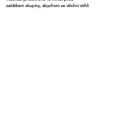
začátkem skupiny, abychom se všichni stihli 
do 16 hodin připojit.
Při problémech s připojením nás prosím 
kontaktujte na čísle  771 281 363.
Více
Sdílet událost
recovery@fokusvysocina.cz
Od 1. března 2025
NOVÁ ADRESA:
PRAŽSKÁ 127
Pelhřimov