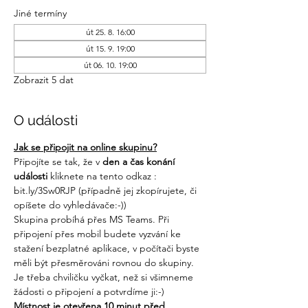
Jiné termíny
út 25. 8. 16:00
út 15. 9. 19:00
út 06. 10. 19:00
Zobrazit 5 dat
O události
Jak se připojit na online skupinu?
Připojíte se tak, že v 
den a čas konání 
události 
kliknete na tento odkaz : 
bit.ly/3Sw0RJP
 (případně jej zkopírujete, či 
opíšete do vyhledávače:-))
Skupina probíhá přes MS Teams. Při 
připojení přes mobil budete vyzvání ke 
stažení bezplatné aplikace, v počítači byste 
měli být přesměrováni rovnou do skupiny. 
Je třeba chviličku vyčkat, než si všimneme 
žádosti o připojení a potvrdíme ji:-)
Místnost je otevřena 10 minut před 