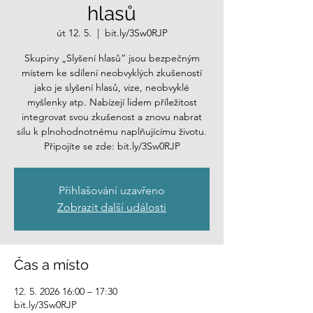
hlasů
út 12. 5.
  |  
bit.ly/3Sw0RJP
Skupiny „Slyšení hlasů“ jsou bezpečným
místem ke sdílení neobvyklých zkušeností
jako je slyšení hlasů, vize, neobvyklé
myšlenky atp. Nabízejí lidem příležitost
integrovat svou zkušenost a znovu nabrat
sílu k plnohodnotnému naplňujícímu životu.
Připojíte se zde: bit.ly/3Sw0RJP
Přihlašování uzavřeno
Zobrazit další události
Čas a místo
12. 5. 2026 16:00 – 17:30
bit.ly/3Sw0RJP