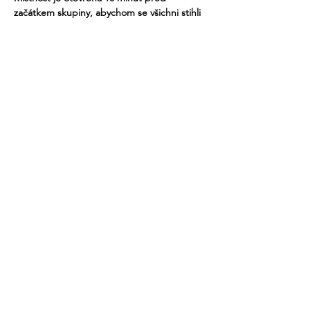
začátkem skupiny, abychom se všichni stihli 
do 16 hodin připojit.
Při problémech s připojením nás prosím 
kontaktujte na čísle  771 281 363.
Více
Sdílet událost
recovery@fokusvysocina.cz
Od 1. března 2025
NOVÁ ADRESA:
PRAŽSKÁ 127
Pelhřimov