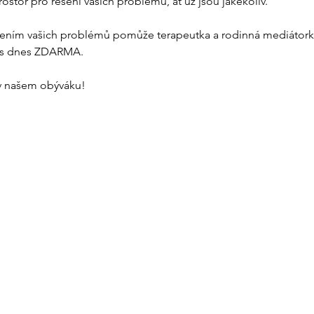
tor pro řešení vašich problémů, ať už jsou jakékoliv. 

šením vašich problémů pomůže terapeutka a rodinná mediátorka
ás dnes ZDARMA. 

 v našem obýváku!