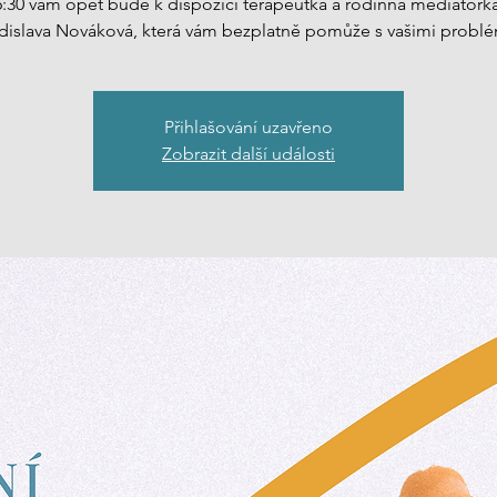
:30 vám opět bude k dispozici terapeutka a rodinná mediátork
dislava Nováková, která vám bezplatně pomůže s vašimi probl
Přihlašování uzavřeno
Zobrazit další události