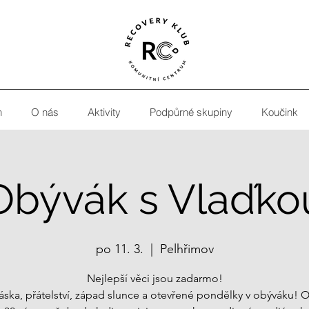
h
O nás
Aktivity
Podpůrné skupiny
Koučink
Obývák s Vlaďko
po 11. 3.
  |  
Pelhřimov
Nejlepší věci jsou zadarmo!
áska, přátelství, západ slunce a otevřené pondělky v obýváku! 