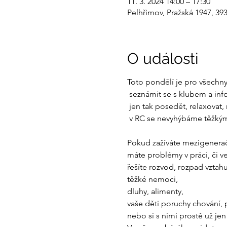
11. 3. 2024 14:00 – 17:30
Pelhřimov, Pražská 1947, 39
O události
Toto pondělí je pro všechny, 
 seznámit se s klubem a informovat se o jeho činnosti

 jen tak posedět, relaxovat, mít prostor věnovat se sobě

 v RC se nevyhýbáme těžkým tématům a tomu, co vás trápí! 

Pokud zažíváte mezigeneračn
máte problémy v práci, či ve 
řešíte rozvod, rozpad vztahu,
těžké nemoci, 

dluhy, alimenty,

vaše děti poruchy chování, p
nebo si s nimi prostě už jen 