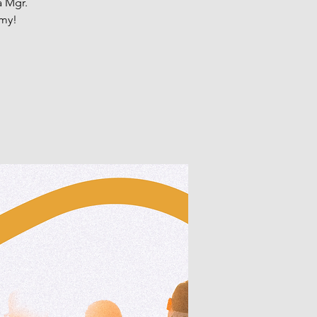
a Mgr.
émy!