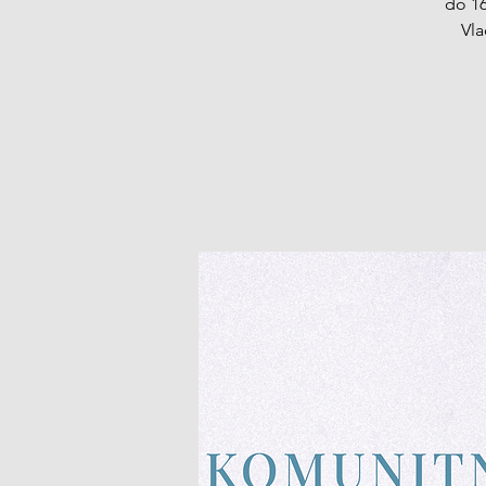
do 16
Vla