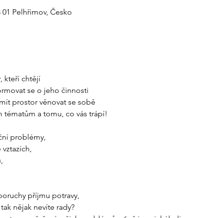
3 01 Pelhřimov, Česko
kteří chtějí

í problémy,  

vztazích,



oruchy příjmu potravy, 

tak nějak nevíte rady? 
