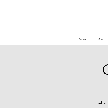
Domů
Rozvr
Třeba l