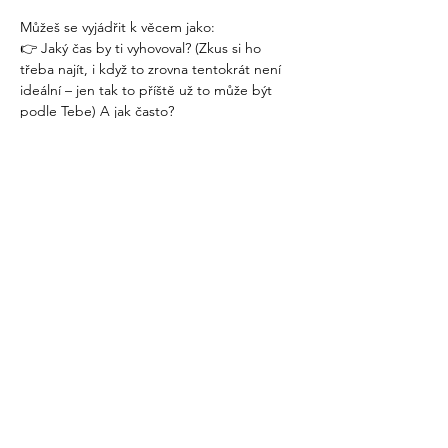
Můžeš se vyjádřit k věcem jako:
👉 Jaký čas by ti vyhovoval? (Zkus si ho 
třeba najít, i když to zrovna tentokrát není 
ideální – jen tak to příště už to může být  
podle Tebe) A jak často?
👉 Chceš se spíš jen potkávat s lidmi, nebo 
Tě zajímá něco konkrétního?
Více
Sdílet událost
recovery@fokusvysocina.cz