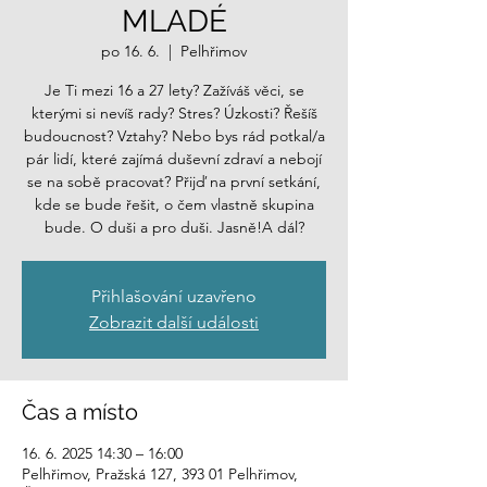
MLADÉ
po 16. 6.
  |  
Pelhřimov
Je Ti mezi 16 a 27 lety? Zažíváš věci, se
kterými si nevíš rady? Stres? Úzkosti? Řešíš
budoucnost? Vztahy? Nebo bys rád potkal/a
pár lidí, které zajímá duševní zdraví a nebojí
se na sobě pracovat? Přijď na první setkání,
kde se bude řešit, o čem vlastně skupina
bude. O duši a pro duši. Jasně!A dál?
Přihlašování uzavřeno
Zobrazit další události
Čas a místo
16. 6. 2025 14:30 – 16:00
Pelhřimov, Pražská 127, 393 01 Pelhřimov,