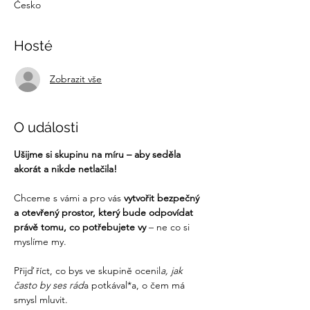
Česko
Hosté
Zobrazit vše
O události
Ušijme si skupinu na míru – aby seděla 
akorát a nikde netlačila!
Chceme s vámi a pro vás 
vytvořit bezpečný 
a otevřený prostor, který bude odpovídat 
právě tomu, co potřebujete vy 
– ne co si 
myslíme my. 
Přijď říct, co bys ve skupině ocenil
a, jak 
často by ses rád
a potkával*a, o čem má 
smysl mluvit.