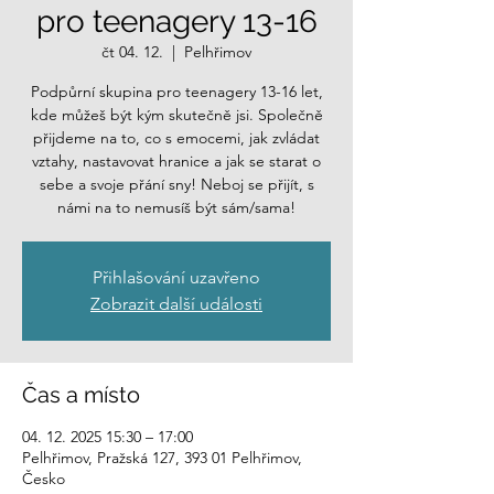
pro teenagery 13-16
čt 04. 12.
  |  
Pelhřimov
Podpůrní skupina pro teenagery 13-16 let,
kde můžeš být kým skutečně jsi. Společně
přijdeme na to, co s emocemi, jak zvládat
vztahy, nastavovat hranice a jak se starat o
sebe a svoje přání sny! Neboj se přijít, s
námi na to nemusíš být sám/sama!
Přihlašování uzavřeno
Zobrazit další události
Čas a místo
04. 12. 2025 15:30 – 17:00
Pelhřimov, Pražská 127, 393 01 Pelhřimov,
Česko