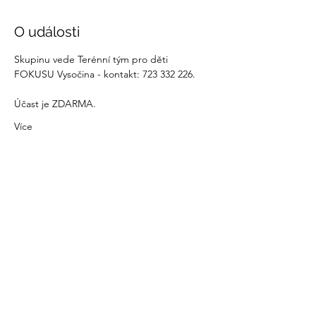
O události
Skupinu vede Terénní tým pro děti 
FOKUSU Vysočina - kontakt: 723 332 226.
Účast je ZDARMA.
Více
Sdílet událost
recovery@fokusvysocina.cz
Od 1. března 2025