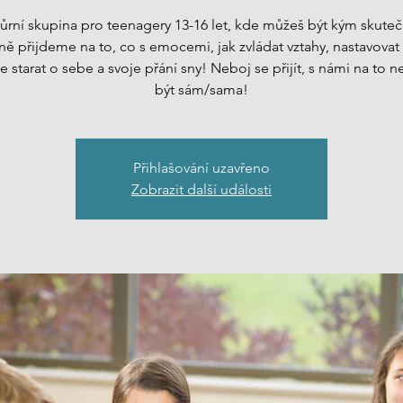
rní skupina pro teenagery 13-16 let, kde můžeš být kým skutečn
ě přijdeme na to, co s emocemi, jak zvládat vztahy, nastavovat
se starat o sebe a svoje přání sny! Neboj se přijít, s námi na to 
být sám/sama!
Přihlašování uzavřeno
Zobrazit další události