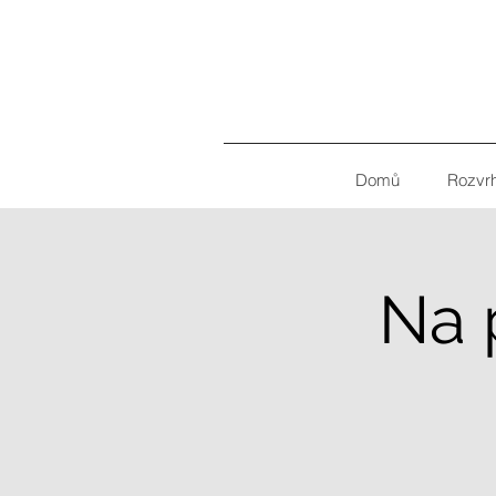
Domů
Rozvr
Na 