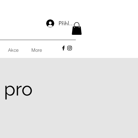
Přihlásit se
Akce
More
 pro