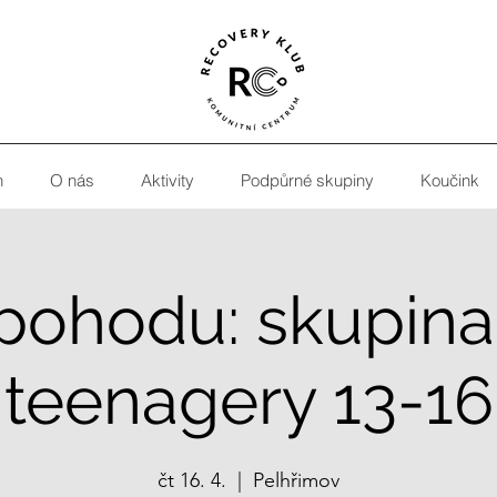
h
O nás
Aktivity
Podpůrné skupiny
Koučink
pohodu: skupina
teenagery 13-16
čt 16. 4.
  |  
Pelhřimov