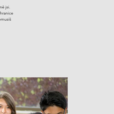
ě jsi.
 hranice
nemusíš