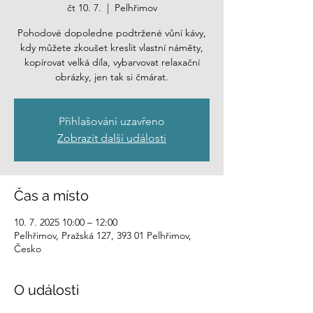
čt 10. 7.
  |  
Pelhřimov
Pohodové dopoledne podtržené vůní kávy,
kdy můžete zkoušet kreslit vlastní náměty,
kopírovat velká díla, vybarvovat relaxační
obrázky, jen tak si čmárat.
Přihlašování uzavřeno
Zobrazit další události
Čas a místo
10. 7. 2025 10:00 – 12:00
Pelhřimov, Pražská 127, 393 01 Pelhřimov,
Česko
O události