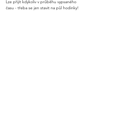
Lze přijít kdykoliv v průběhu vypsaného 
času - třeba se jen stavit na půl hodinky!
Sdílet událost
recovery@fokusvysocina.cz
Od 1. března 2025
NOVÁ ADRESA:
PRAŽSKÁ 127
Pelhřimov
771 281 363