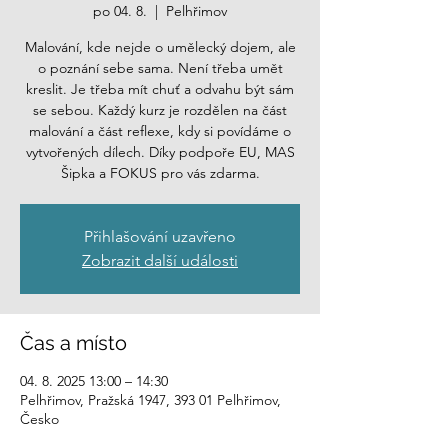
po 04. 8.
  |  
Pelhřimov
Malování, kde nejde o umělecký dojem, ale
o poznání sebe sama. Není třeba umět
kreslit. Je třeba mít chuť a odvahu být sám
se sebou. Každý kurz je rozdělen na část
malování a část reflexe, kdy si povídáme o
vytvořených dílech. Díky podpoře EU, MAS
Přihlašování uzavřeno
Zobrazit další události
Čas a místo
04. 8. 2025 13:00 – 14:30
Pelhřimov, Pražská 1947, 393 01 Pelhřimov,
Česko