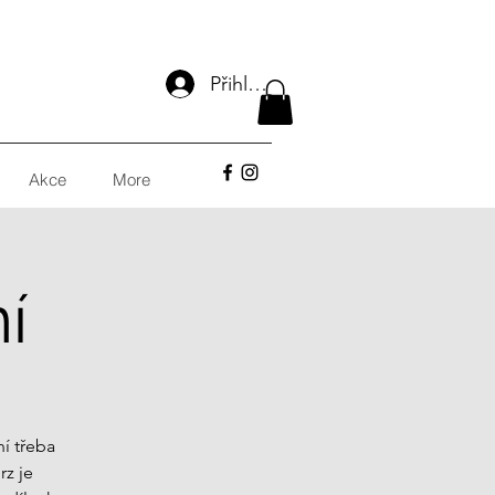
Přihlásit se
Akce
More
í
í třeba
rz je