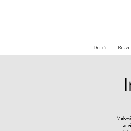
Domů
Rozvr
Malová
umět