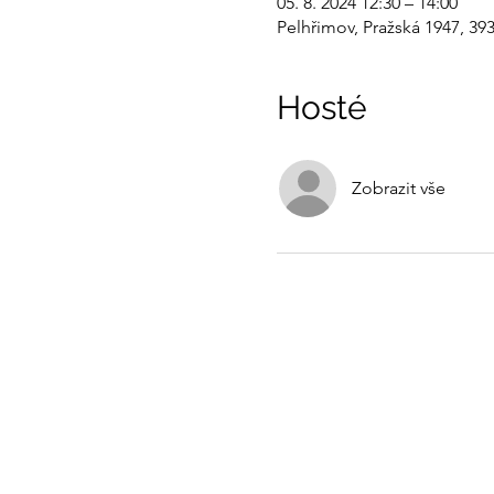
05. 8. 2024 12:30 – 14:00
Pelhřimov, Pražská 1947, 39
Hosté
Zobrazit vše