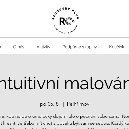
h
O nás
Aktivity
Podpůrné skupiny
Koučink
Intuitivní malován
po 05. 8.
  |  
Pelhřimov
ní, kde nejde o umělecký dojem, ale o poznání sebe sama. Nen
 kreslit. Je třeba mít chuť a odvahu být sám se sebou. Každý ku