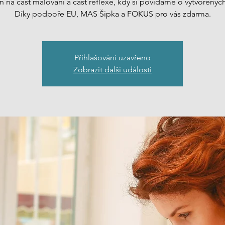
n na část malování a část reflexe, kdy si povídáme o vytvořených
Přihlašování uzavřeno
Zobrazit další události