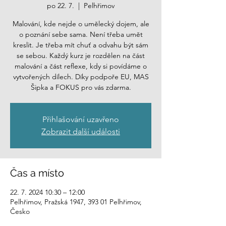
po 22. 7.
  |  
Pelhřimov
Malování, kde nejde o umělecký dojem, ale
o poznání sebe sama. Není třeba umět
kreslit. Je třeba mít chuť a odvahu být sám
se sebou. Každý kurz je rozdělen na část
malování a část reflexe, kdy si povídáme o
vytvořených dílech. Díky podpoře EU, MAS
Přihlašování uzavřeno
Zobrazit další události
Čas a místo
22. 7. 2024 10:30 – 12:00
Pelhřimov, Pražská 1947, 393 01 Pelhřimov,
Česko