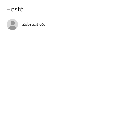
Hosté
Zobrazit vše
Sdílet událost
recovery@fokusvysocina.cz
Od 1. března 2025
NOVÁ ADRESA:
PRAŽSKÁ 127
Pelhřimov