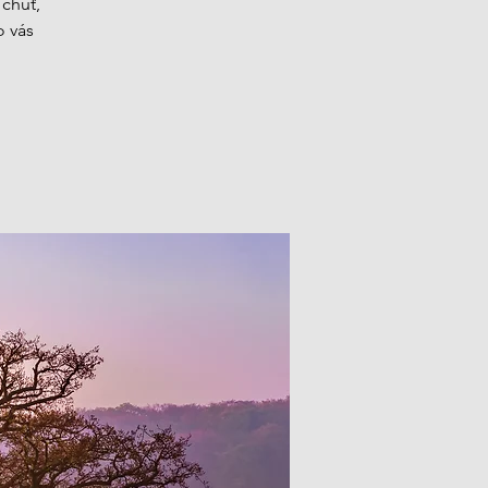
 chuť,
o vás