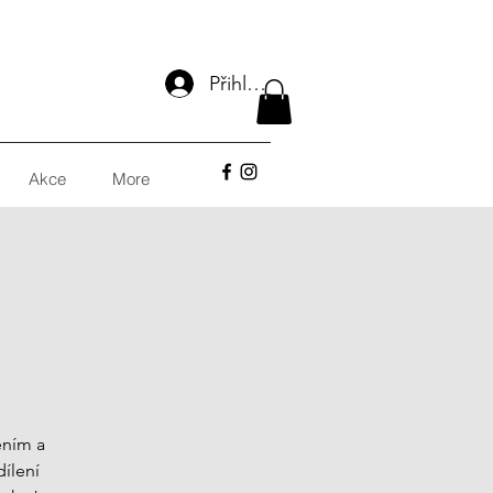
Přihlásit se
Akce
More
ěním a
ílení