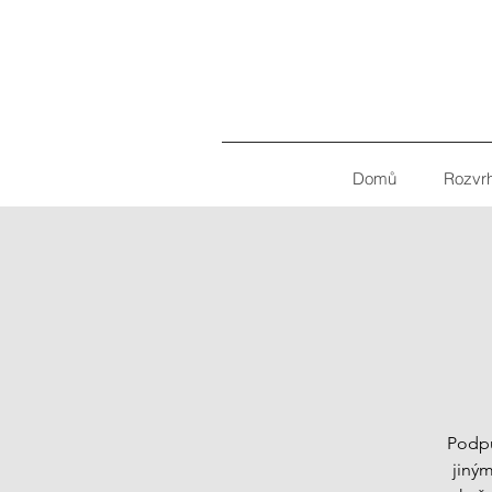
Domů
Rozvr
Podpů
jiný