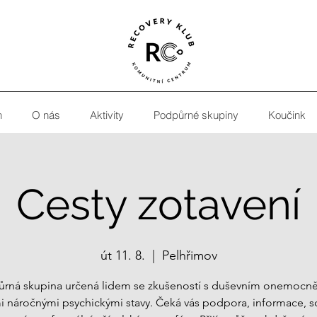
h
O nás
Aktivity
Podpůrné skupiny
Koučink
Cesty zotavení
út 11. 8.
  |  
Pelhřimov
rná skupina určená lidem se zkušeností s duševním onemocn
mi náročnými psychickými stavy. Čeká vás podpora, informace, sd