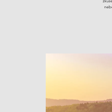
zkuše
nebo