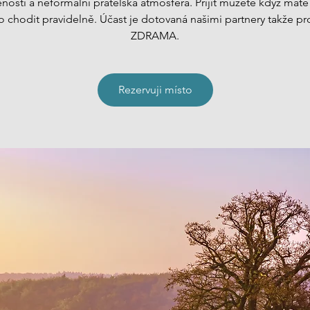
ností a neformální přátelská atmosféra. Přijít můžete když máte
 chodit pravidelně. Účast je dotovaná našimi partnery takže pr
ZDRAMA.
Rezervuji místo