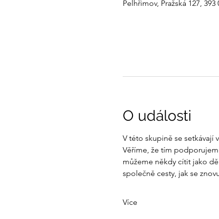
Pelhřimov, Pražská 127, 393
O události
V této skupině se setkávají 
Věříme, že tím podporujeme 
můžeme někdy cítit jako děr
společně cesty, jak se znovu
Více