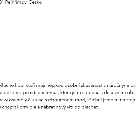
 01 Pelhřimov, Česko
výlučně lidé, kteří mají nějakou osobní zkušenost s náročnými ps
bezpečí, při sdílení témat, která jsou spojená s duševními obtí
avý osamělý člun na rozbouřeném moři, všichni jsme tu na stej
 chopit kormidla a nabrat nový vítr do plachet.