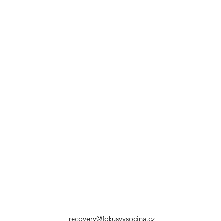
recovery@fokusvysocina.cz