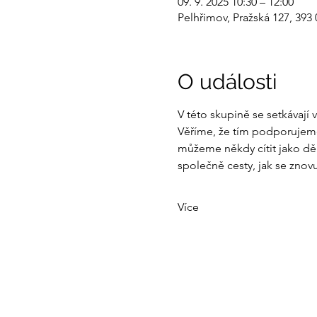
09. 9. 2025 10:30 – 12:00
Pelhřimov, Pražská 127, 393
O události
V této skupině se setkávají 
Věříme, že tím podporujeme 
můžeme někdy cítit jako děr
společně cesty, jak se znovu
Více