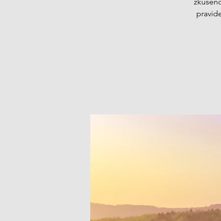
zkušeno
pravid