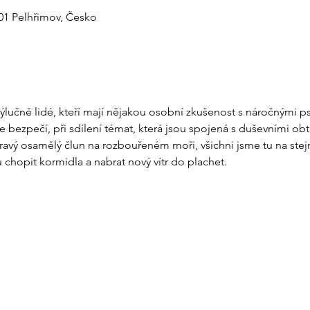
 01 Pelhřimov, Česko
výlučně lidé, kteří mají nějakou osobní zkušenost s náročnými ps
bezpečí, při sdílení témat, která jsou spojená s duševními obtí
avý osamělý člun na rozbouřeném moři, všichni jsme tu na stej
 chopit kormidla a nabrat nový vítr do plachet.