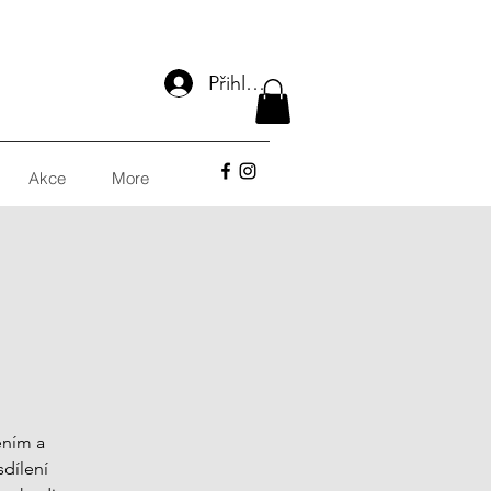
Přihlásit se
Akce
More
ěním a
sdílení