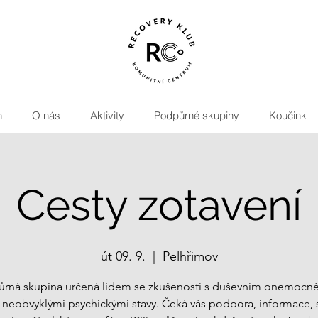
h
O nás
Aktivity
Podpůrné skupiny
Koučink
Cesty zotavení
út 09. 9.
  |  
Pelhřimov
rná skupina určená lidem se zkušeností s duševním onemocn
 neobvyklými psychickými stavy. Čeká vás podpora, informace, 