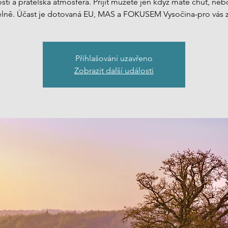
stí a přátelská atmosféra. Přijít můžete jen když máte chuť, neb
elně. Účast je dotovaná EU, MAS a FOKUSEM Vysočina-pro vás 
Přihlašování uzavřeno
Zobrazit další události