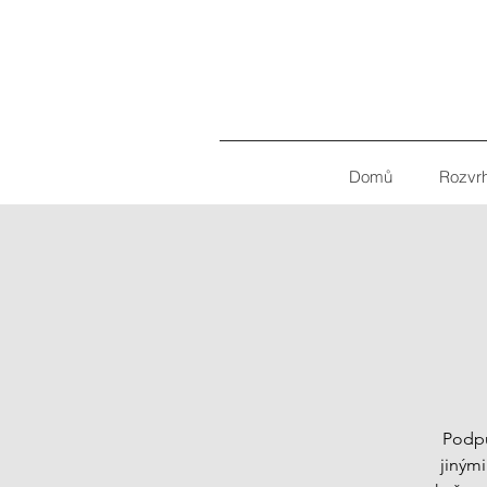
Domů
Rozvr
Podpů
jinými