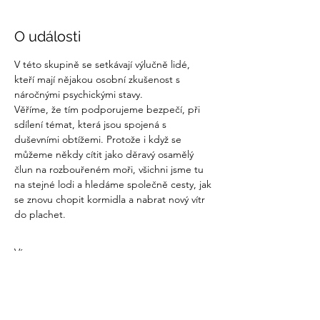
O události
V této skupině se setkávají výlučně lidé, 
kteří mají nějakou osobní zkušenost s 
náročnými psychickými stavy. 
Věříme, že tím podporujeme bezpečí, při 
sdílení témat, která jsou spojená s 
duševními obtížemi. Protože i když se 
můžeme někdy cítit jako děravý osamělý 
člun na rozbouřeném moři, všichni jsme tu 
na stejné lodi a hledáme společně cesty, jak 
se znovu chopit kormidla a nabrat nový vítr 
do plachet.
Více