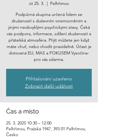
út 25. 3.
  |  
Pelhřimov
Podpůrná skupina určená lidem se
zkušeností s duševním onemocněním a
jinými neobvyklými psychickými stavy. Čeká
vás podpora, informace, sdílení zkušeností a
přátelská atmosféra. Přijít můžete jen když
máte chuť, nebo chodit pravidelně. Účast je
dotovaná EU, MAS a FOKUSEM Vysočina-
pro vás zdarma.
Přihlašování uzavřeno
Zobrazit další události
Čas a místo
25. 3. 2025 10:30 – 12:00
Pelhřimov, Pražská 1947, 393 01 Pelhřimov,
Česko