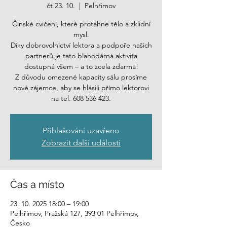
čt 23. 10.
  |  
Pelhřimov
Čínské cvičení, které protáhne tělo a zklidní
mysl.
Díky dobrovolnictví lektora a podpoře našich
partnerů je tato blahodárná aktivita
dostupná všem – a to zcela zdarma!
Z důvodu omezené kapacity sálu prosíme
nové zájemce, aby se hlásili přímo lektorovi
na tel. 608 536 423.
Přihlašování uzavřeno
Zobrazit další události
Čas a místo
23. 10. 2025 18:00 – 19:00
Pelhřimov, Pražská 127, 393 01 Pelhřimov,
Česko