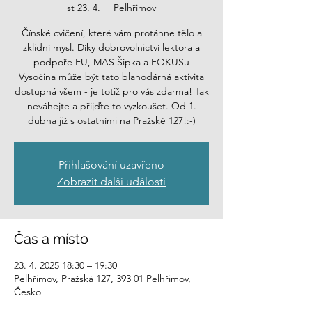
st 23. 4.
  |  
Pelhřimov
Čínské cvičení, které vám protáhne tělo a
zklidní mysl. Díky dobrovolnictví lektora a
podpoře EU, MAS Šipka a FOKUSu
Vysočina může být tato blahodárná aktivita
dostupná všem - je totiž pro vás zdarma! Tak
neváhejte a přijďte to vyzkoušet. Od 1.
dubna již s ostatními na Pražské 127!:-)
Přihlašování uzavřeno
Zobrazit další události
Čas a místo
23. 4. 2025 18:30 – 19:30
Pelhřimov, Pražská 127, 393 01 Pelhřimov,
Česko