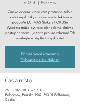
st 26. 3.
  |  
Pelhřimov
Čínské cvičení, které vám protáhne tělo a
zklidní mysl. Díky dobrovolnictví lektora a
podpoře EU, MAS Šipka a FOKUSu
Vysočina může být tato blahodárná aktivita
dostupná všem - je totiž pro vás zdarma! Tak
neváhejte a přijďte to vyzkoušet.
Přihlašování uzavřeno
Zobrazit další události
Čas a místo
26. 3. 2025 18:30 – 19:30
Pelhřimov, Pražská 1947, 393 01 Pelhřimov,
Česko