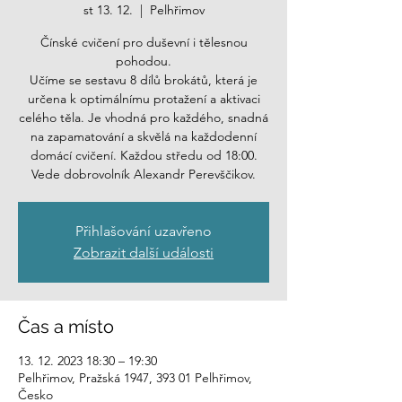
st 13. 12.
  |  
Pelhřimov
Čínské cvičení pro duševní i tělesnou
pohodou.
Učíme se sestavu 8 dílů brokátů, která je
určena k optimálnímu protažení a aktivaci
celého těla. Je vhodná pro každého, snadná
na zapamatování a skvělá na každodenní
domácí cvičení. Každou středu od 18:00.
Vede dobrovolník Alexandr Perevščikov.
Přihlašování uzavřeno
Zobrazit další události
Čas a místo
13. 12. 2023 18:30 – 19:30
Pelhřimov, Pražská 1947, 393 01 Pelhřimov,
Česko