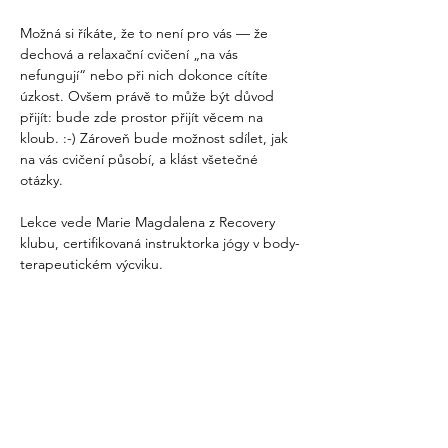
Možná si říkáte, že to není pro vás — že 
dechová a relaxační cvičení „na vás 
nefungují“ nebo při nich dokonce cítíte 
úzkost. Ovšem právě to může být důvod 
přijít: bude zde prostor přijít věcem na 
kloub. :-) Zároveň bude možnost sdílet, jak 
na vás cvičení působí, a klást všetečné 
otázky.
Lekce vede Marie Magdalena z Recovery 
klubu, certifikovaná instruktorka jógy v body-
terapeutickém výcviku.
S sebou:
Vezměte si 
pohodlné oblečení
, které nikde 
neškrtí ani neomezuje v pohybu, 
chcete-li 
vlastní…
Více