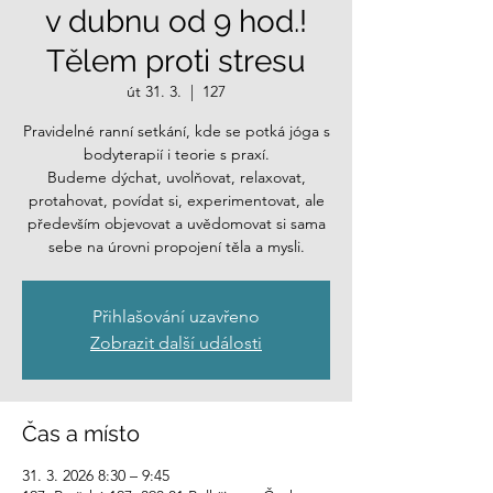
v dubnu od 9 hod.!
Tělem proti stresu
út 31. 3.
  |  
127
Pravidelné ranní setkání, kde se potká jóga s
bodyterapií i teorie s praxí.
Budeme dýchat, uvolňovat, relaxovat,
protahovat, povídat si, experimentovat, ale
především objevovat a uvědomovat si sama
sebe na úrovni propojení těla a mysli.
Přihlašování uzavřeno
Zobrazit další události
Čas a místo
31. 3. 2026 8:30 – 9:45