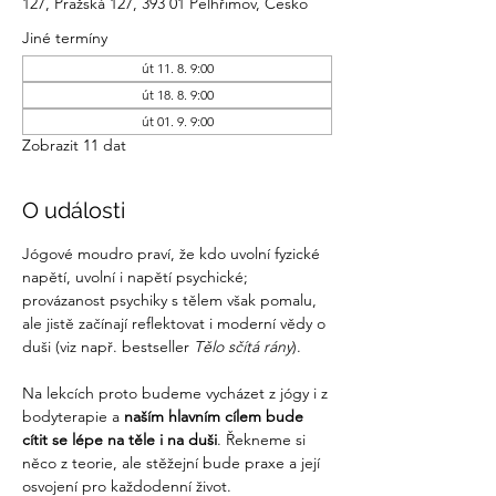
127, Pražská 127, 393 01 Pelhřimov, Česko
Jiné termíny
út 11. 8. 9:00
út 18. 8. 9:00
út 01. 9. 9:00
Zobrazit 11 dat
O události
Jógové moudro praví, že kdo uvolní fyzické 
napětí, uvolní i napětí psychické; 
provázanost psychiky s tělem však pomalu, 
ale jistě začínají reflektovat i moderní vědy o 
duši (viz např. bestseller 
Tělo sčítá rány
).
Na lekcích proto budeme vycházet z jógy i z 
bodyterapie a 
naším hlavním cílem bude 
cítit se lépe na těle i na duši
. Řekneme si 
něco z teorie, ale stěžejní bude praxe a její 
osvojení pro každodenní život.